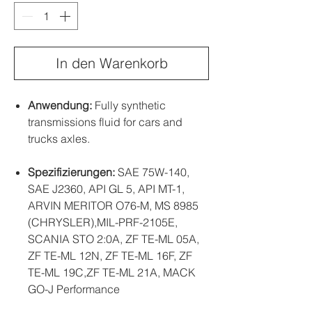
In den Warenkorb
Anwendung:
Fully synthetic
transmissions fluid for cars and
trucks axles.
Spezifizierungen:
SAE 75W-140,
SAE J2360, API GL 5, API MT-1,
ARVIN MERITOR O76-M, MS 8985
(CHRYSLER),MIL-PRF-2105E,
SCANIA STO 2:0A, ZF TE-ML 05A,
ZF TE-ML 12N, ZF TE-ML 16F, ZF
TE-ML 19C,ZF TE-ML 21A, MACK
GO-J Performance