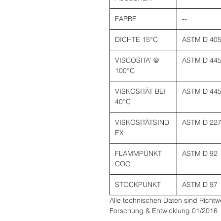
FARBE
--
DICHTE 15°C
ASTM D 40
VISCOSITA' @
ASTM D 44
100°C
VISKOSITÄT BEI
ASTM D 44
40°C
VISKOSITÄTSIND
ASTM D 22
EX
FLAMMPUNKT
ASTM D 92
COC
STOCKPUNKT
ASTM D 97
Alle technischen Daten sind Richtw
Forschung & Entwicklung 01/2016