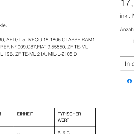
17,
inkl.
xle.
Anzah
0, API GL 5, IVECO 18-1805 CLASSE RAM1
. N°I009.G87,FIAT 9.55550, ZF TE-ML
L 19B, ZF TE-ML 21A, MIL-L-2105 D
In 
N
EINHEIT
TYPISCHER
WERT
--
B. & C.