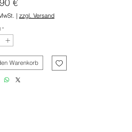
Preis
90 €
 MwSt.
|
zzgl. Versand
l
*
den Warenkorb