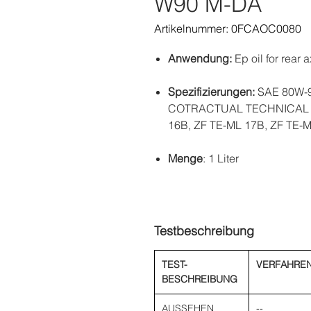
W90 M-DA
Artikelnummer: 0FCAOC0080
Anwendung:
Ep oil for rear a
Spezifizierungen:
SAE 80W-9
COTRACTUAL TECHNICAL REF
16B, ZF TE-ML 17B, ZF TE-M
Menge
: 1 Liter
Testbeschreibung
TEST-
VERFAHRE
BESCHREIBUNG
AUSSEHEN
--